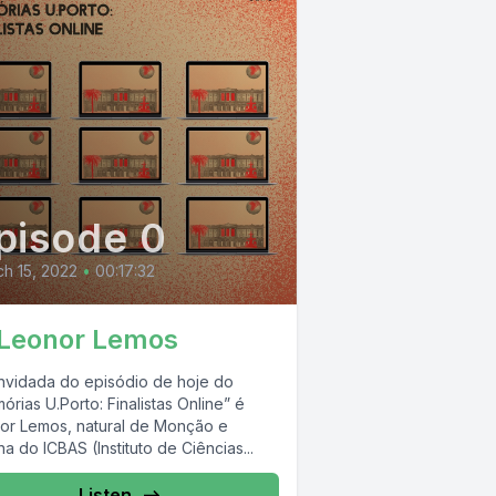
pisode 0
h 15, 2022
•
00:17:32
 Leonor Lemos
nvidada do episódio de hoje do
rias U.Porto: Finalistas Online” é
or Lemos, natural de Monção e
a do ICBAS (Instituto de Ciências...
Listen