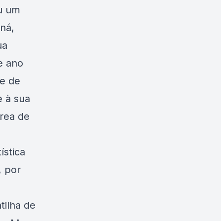
ou um
ná,
ua
e ano
de de
e à sua
área de
ística
, por
tilha de