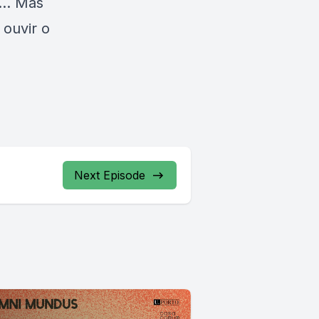
r… Mas
ouvir o
Next Episode