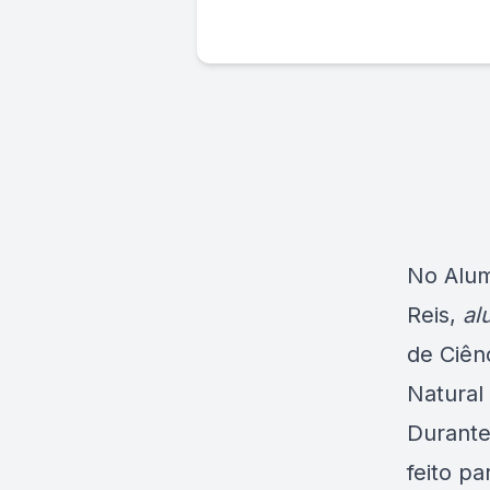
No Alum
Reis,
al
de Ciên
Natural
Durante
feito p