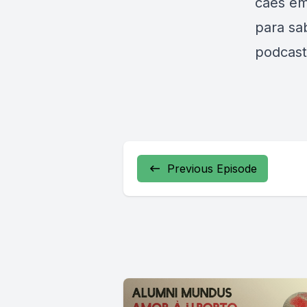
cães em
para sa
podcast
Previous Episode