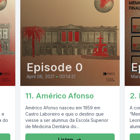
Episode 0
E
April 06, 2021
•
00:14:21
Marc
11. Américo Afonso
2.
Américo Afonso nasceu em 1959 em
A co
 e
Castro Laboreiro e quis o destino que
“Memó
a do
viesse a ser alumnus da Escola Superior
Leon
de Medicina Dentária do...
alumn
Listen