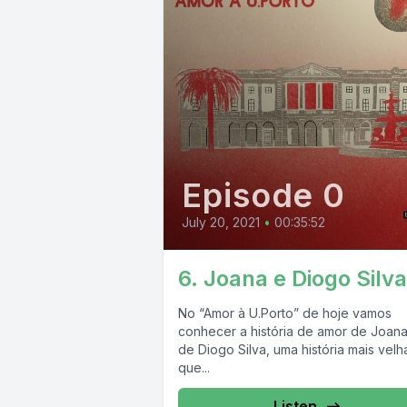
Episode 0
July 20, 2021
•
00:35:52
6. Joana e Diogo Silva
No “Amor à U.Porto” de hoje vamos
conhecer a história de amor de Joana
de Diogo Silva, uma história mais velh
que...
Listen