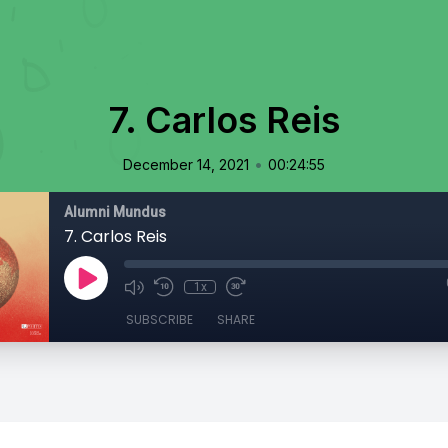
7. Carlos Reis
•
December 14, 2021
00:24:55
Alumni Mundus
7. Carlos Reis
1x
SUBSCRIBE
SHARE