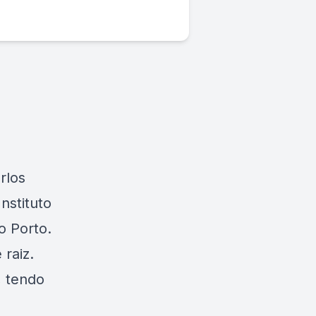
rlos
nstituto
o Porto.
raiz.
, tendo