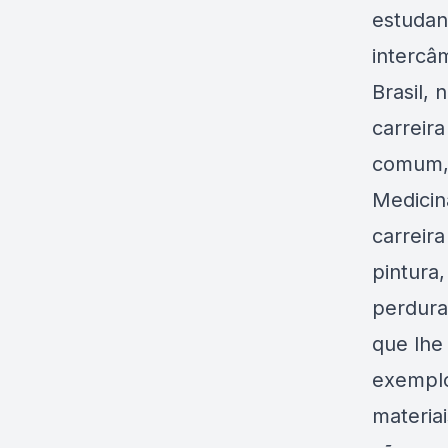
estudan
intercâ
Brasil,
carreir
comum, 
Medicin
carreir
pintura
perdurad
que lhe
exemplo
materia