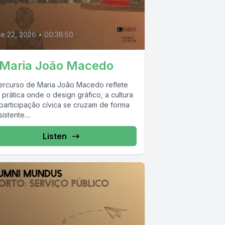
e 22, 2026
•
00:38:50
 Maria João Macedo
ercurso de Maria João Macedo reflete
prática onde o design gráfico, a cultura
 participação cívica se cruzam de forma
istente....
Listen