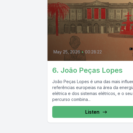
May 25, 2026
•
00:28:22
6. João Peças Lopes
João Peças Lopes é uma das mais influe
referências europeias na área da energi
elétrica e dos sistemas elétricos, e o seu
percurso combina...
Listen