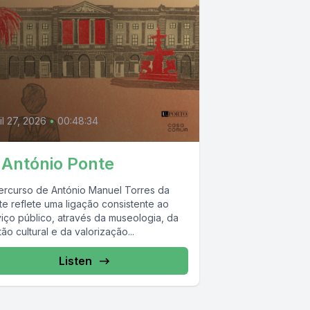
il 27, 2026
•
00:48:34
 António Ponte
ercurso de António Manuel Torres da
te reflete uma ligação consistente ao
viço público, através da museologia, da
ão cultural e da valorização...
Listen