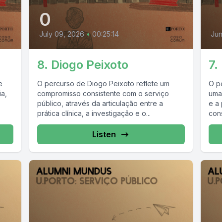
0
July 09, 2026
•
00:25:14
Jun
8. Diogo Peixoto
7.
e
O percurso de Diogo Peixoto reflete um
O p
ia,
compromisso consistente com o serviço
uma 
público, através da articulação entre a
e a
prática clínica, a investigação e o...
cons
Listen