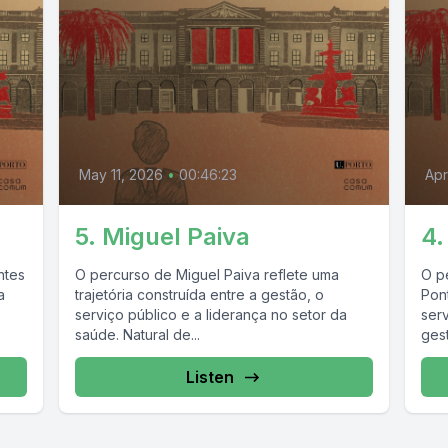
May 11, 2026
•
00:46:23
Apr
5. Miguel Paiva
4.
ntes
O percurso de Miguel Paiva reflete uma
O p
a
trajetória construída entre a gestão, o
Pon
serviço público e a liderança no setor da
ser
saúde. Natural de...
gest
Listen