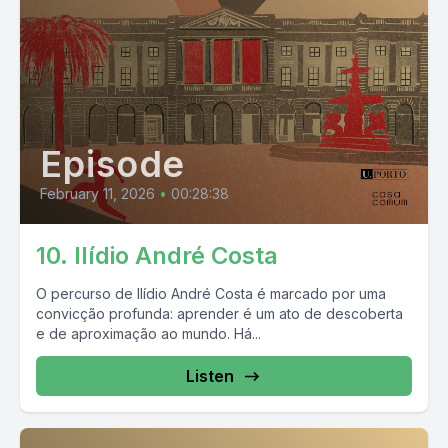
Episode
February 11, 2026
•
00:28:38
10. Ilídio André Costa
O percurso de Ilídio André Costa é marcado por uma
convicção profunda: aprender é um ato de descoberta
e de aproximação ao mundo. Há...
Listen