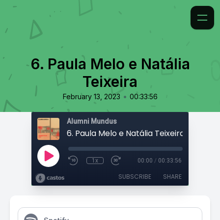
6. Paula Melo e Natália
Teixeira
•
February 13, 2023
00:33:56
Alumni Mundus
6. Paula Melo e Natália Teixeira
1x
00:00
/
00:33:56
SUBSCRIBE
SHARE